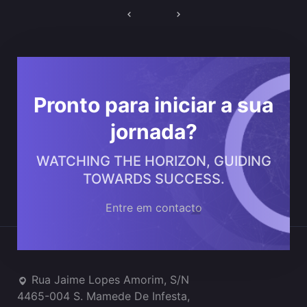
Navegação
de
artigos
Pronto para iniciar a sua
jornada?
WATCHING THE HORIZON, GUIDING
TOWARDS SUCCESS.
Entre em contacto
Onde estamos
Rua Jaime Lopes Amorim, S/N
4465-004 S. Mamede De Infesta,