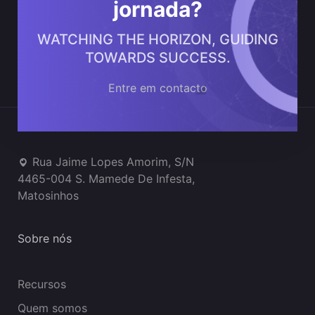
jornada?
WATCHING THE HORIZON, GUIDING
TOWARDS SUCCESS.
Entre em contacto
Onde estamos
Rua Jaime Lopes Amorim, S/N
4465-004 S. Mamede De Infesta,
Matosinhos
Sobre nós
Recursos
Quem somos