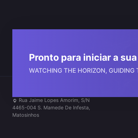
Navegação
de
artigos
Pronto para iniciar a su
WATCHING THE HORIZON, GUIDING
Onde estamos
Rua Jaime Lopes Amorim, S/N
4465-004 S. Mamede De Infesta,
Matosinhos