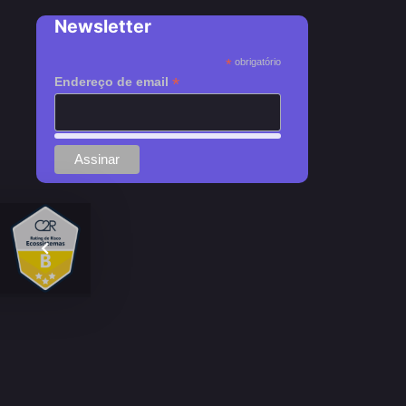
Newsletter
*
obrigatório
*
Endereço de email