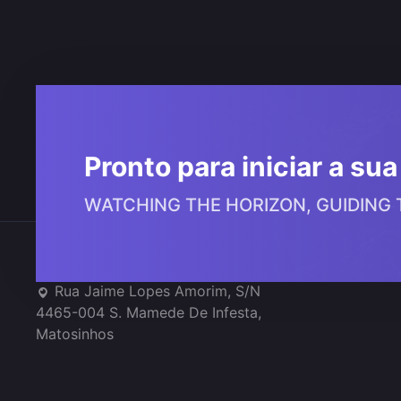
Navegação
de
artigos
Pronto para iniciar a su
WATCHING THE HORIZON, GUIDING
Onde estamos
Rua Jaime Lopes Amorim, S/N
4465-004 S. Mamede De Infesta,
Matosinhos