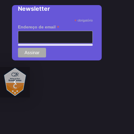
Newsletter
*
obrigatório
*
Endereço de email