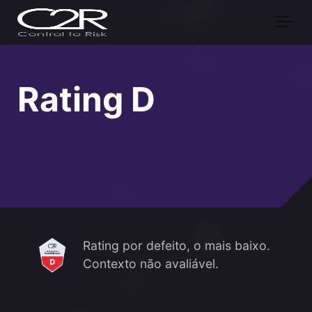
Skip to main content
Rating D
Rating por defeito, o mais baixo.
Contexto não avaliável.
Rating por defeito, o mais baixo.
Contexto não avaliável.