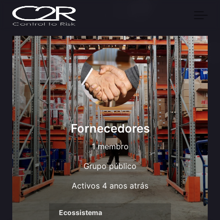
Skip to main content
Fornecedores
1 membro
Grupo público
Activos
4 anos atrás
Ecossistema