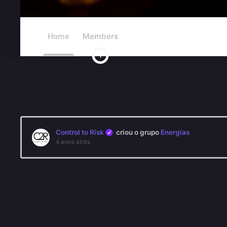
Home
Members
1
Control to Risk
criou o grupo
Energias
4 anos atrás