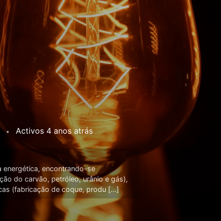
Activos
4 anos atrás
•
 energética, encontrando-se
ção do carvão, petróleo, urânio e gás),
cas (fabricação de coque, produ […]