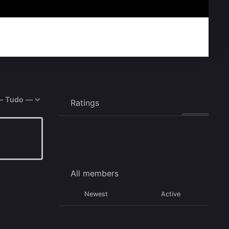
rar:
Ratings
All members
Newest
Active