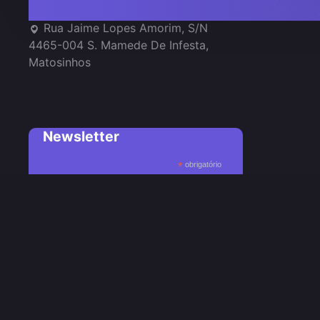
Rua Jaime Lopes Amorim, S/N
4465-004 S. Mamede De Infesta,
Matosinhos
Newsletter
*
obrigatório
*
Endereço de email