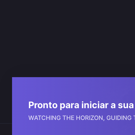
Pronto para iniciar a su
WATCHING THE HORIZON, GUIDING
Onde estamos