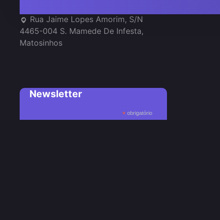
Rua Jaime Lopes Amorim, S/N
4465-004 S. Mamede De Infesta,
Matosinhos
Newsletter
*
obrigatório
*
Endereço de email