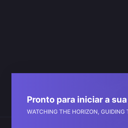
Pronto para iniciar a su
WATCHING THE HORIZON, GUIDING
Onde estamos