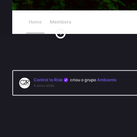
Home
Members
1
Control to Risk
criou o grupo
Ambiente
4 anos atrás