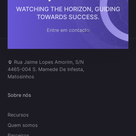
WATCHING THE HORIZON, GUIDING
TOWARDS SUCCESS.
Entre em contacto
Onde estamos
Rua Jaime Lopes Amorim, S/N
4465-004 S. Mamede De Infesta,
Matosinhos
Sobre nós
Recursos
Quem somos
Parceiros