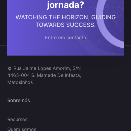
jornada?
WATCHING THE HORIZON, GUIDING
TOWARDS SUCCESS.
Entre em contacto
Onde estamos
Rua Jaime Lopes Amorim, S/N
4465-004 S. Mamede De Infesta,
Matosinhos
Sobre nós
Recursos
Quem somos