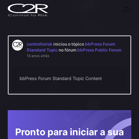
Skip to main content
controltorisk
iniciou o tópico
bbPress Forum
Standard Topic
no fórum
bbPress Public Forum
13 anos atrás
bbPress Forum Standard Topic Content
Pronto para iniciar a sua