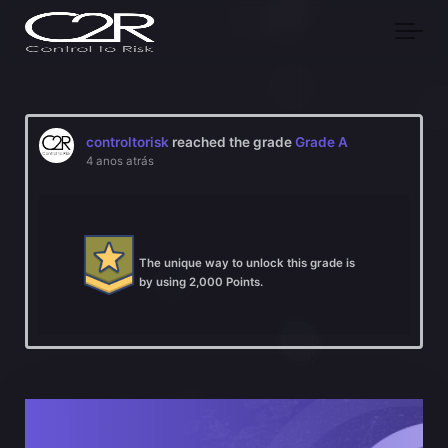
Skip to main content
controltorisk
reached the grade
Grade A
4 anos atrás
The unique way to unlock this grade is
by using 2,000 Points.