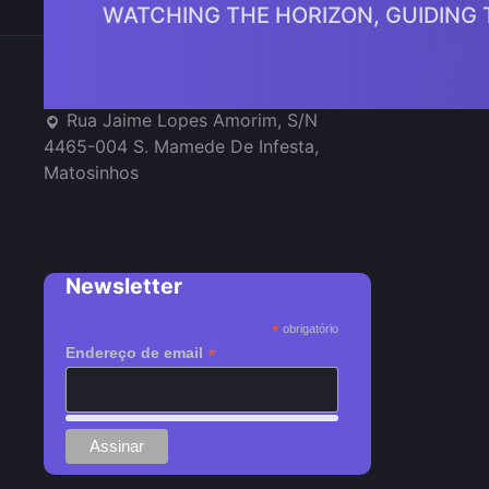
WATCHING THE HORIZON, GUIDING
Onde estamos
Rua Jaime Lopes Amorim, S/N
4465-004 S. Mamede De Infesta,
Matosinhos
Newsletter
*
obrigatório
*
Endereço de email