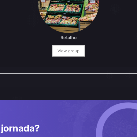
Retalho
View group
a jornada?