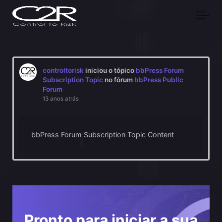
Skip to main content
controltorisk
iniciou o tópico
bbPress Forum
Subscription Topic
no fórum
bbPress Public
Forum
13 anos atrás
bbPress Forum Subscription Topic Content
Pronto para iniciar a sua